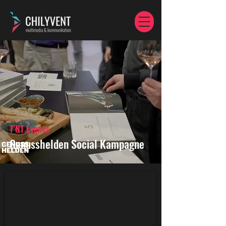
T'NT Events
Genusshelden Social Kampagne