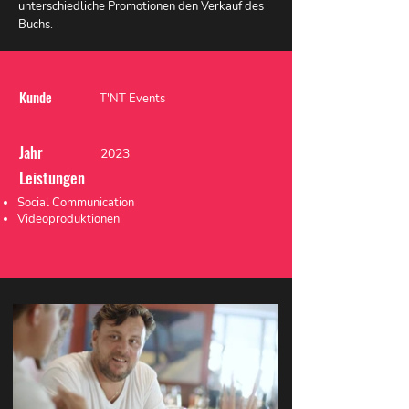
unterschiedliche Promotionen den Verkauf des
Buchs.
Kunde
T'NT Events
Jahr
2023
Leistungen
Social Communication
Videoproduktionen